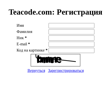
Teacode.com:
Регистрация
Имя
Фамилия
Ник
*
E-mail
*
Код на картинке
*
Вернуться
Зарегристрироваться