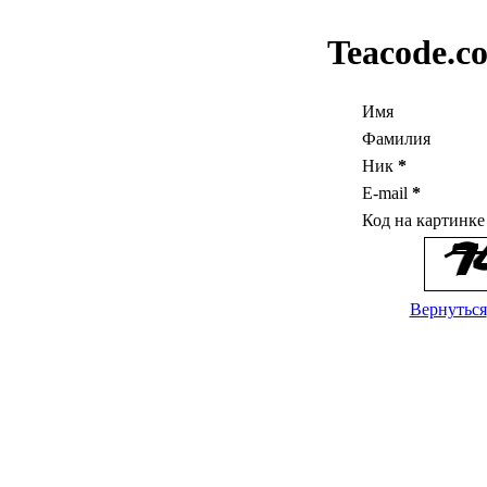
Teacode.c
Имя
Фамилия
Ник
*
E-mail
*
Код на картинк
Вернуться