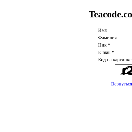
Teacode.c
Имя
Фамилия
Ник
*
E-mail
*
Код на картинк
Вернуться