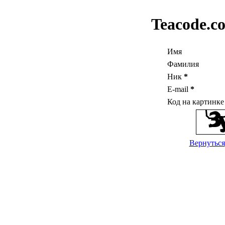
Teacode.c
Имя
Фамилия
Ник
*
E-mail
*
Код на картинк
Вернуться