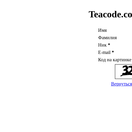
Teacode.c
Имя
Фамилия
Ник
*
E-mail
*
Код на картинк
Вернуться