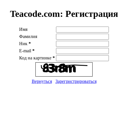
Teacode.com:
Регистрация
Имя
Фамилия
Ник
*
E-mail
*
Код на картинке
*
Вернуться
Зарегристрироваться