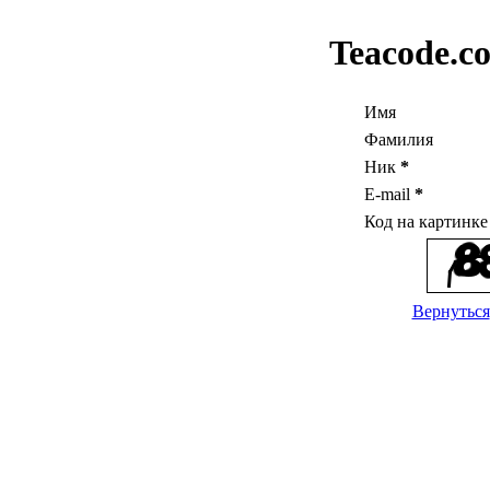
Teacode.c
Имя
Фамилия
Ник
*
E-mail
*
Код на картинк
Вернуться