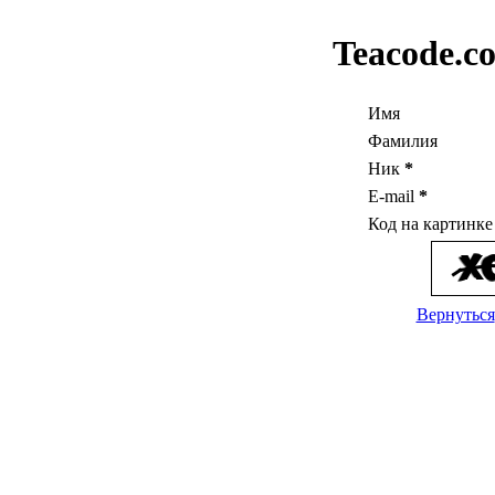
Teacode.c
Имя
Фамилия
Ник
*
E-mail
*
Код на картинк
Вернуться