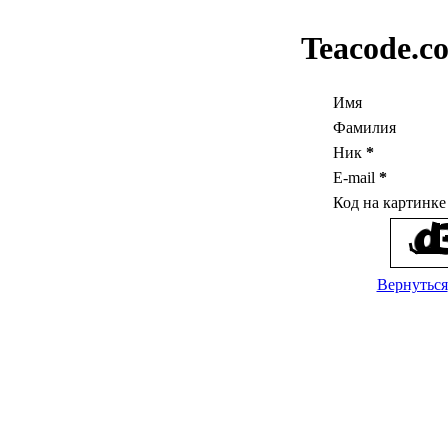
Teacode.c
Имя
Фамилия
Ник
*
E-mail
*
Код на картинк
Вернуться