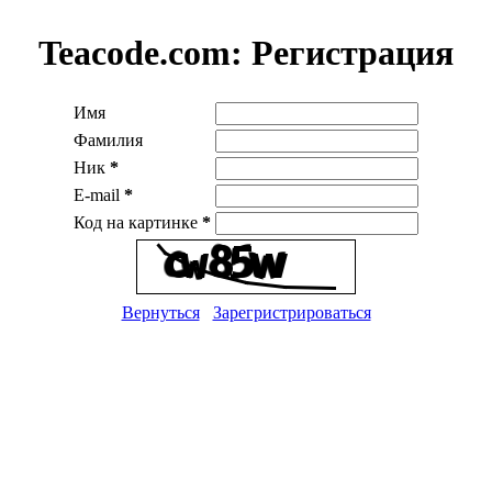
Teacode.com:
Регистрация
Имя
Фамилия
Ник
*
E-mail
*
Код на картинке
*
Вернуться
Зарегристрироваться