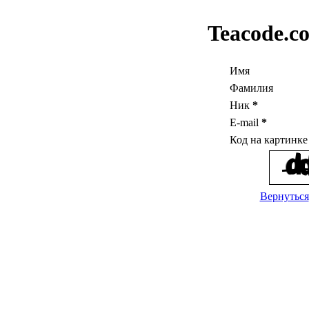
Teacode.c
Имя
Фамилия
Ник
*
E-mail
*
Код на картинк
Вернуться