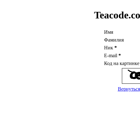
Teacode.c
Имя
Фамилия
Ник
*
E-mail
*
Код на картинк
Вернуться