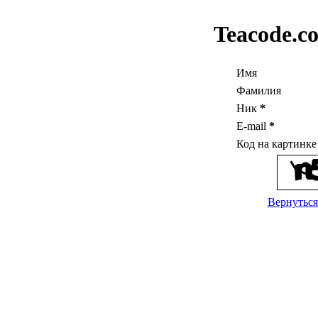
Teacode.c
Имя
Фамилия
Ник
*
E-mail
*
Код на картинк
Вернуться