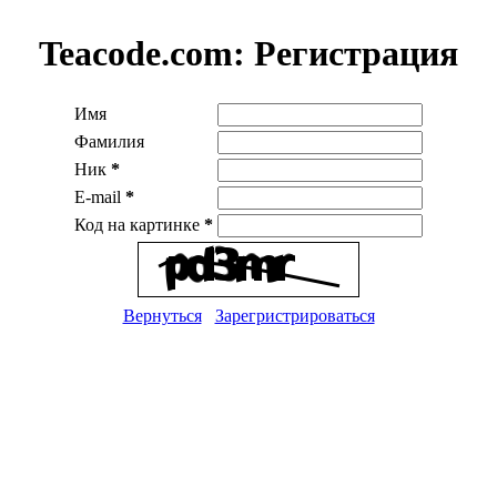
Teacode.com:
Регистрация
Имя
Фамилия
Ник
*
E-mail
*
Код на картинке
*
Вернуться
Зарегристрироваться