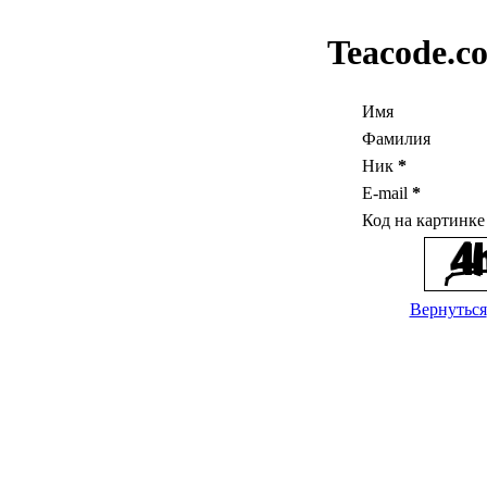
Teacode.c
Имя
Фамилия
Ник
*
E-mail
*
Код на картинк
Вернуться