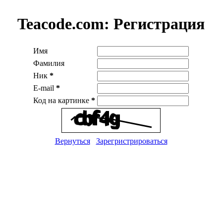
Teacode.com:
Регистрация
Имя
Фамилия
Ник
*
E-mail
*
Код на картинке
*
Вернуться
Зарегристрироваться