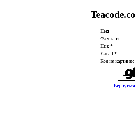
Teacode.c
Имя
Фамилия
Ник
*
E-mail
*
Код на картинк
Вернуться