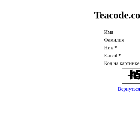
Teacode.c
Имя
Фамилия
Ник
*
E-mail
*
Код на картинк
Вернуться