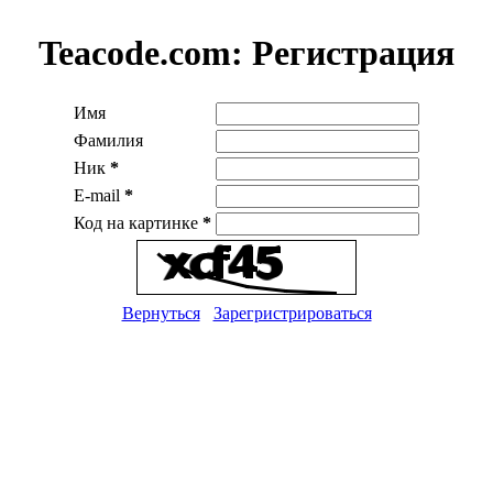
Teacode.com:
Регистрация
Имя
Фамилия
Ник
*
E-mail
*
Код на картинке
*
Вернуться
Зарегристрироваться