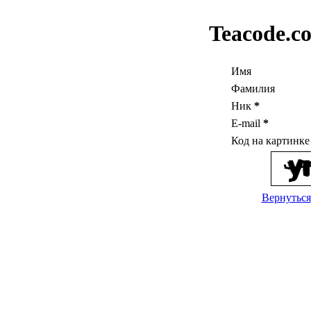
Teacode.c
Имя
Фамилия
Ник
*
E-mail
*
Код на картинк
Вернуться