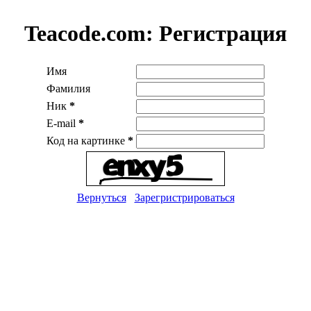
Teacode.com:
Регистрация
Имя
Фамилия
Ник
*
E-mail
*
Код на картинке
*
Вернуться
Зарегристрироваться