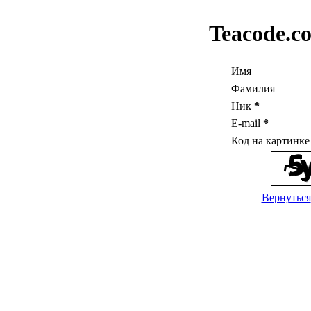
Teacode.c
Имя
Фамилия
Ник
*
E-mail
*
Код на картинк
Вернуться