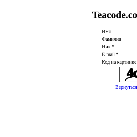
Teacode.c
Имя
Фамилия
Ник
*
E-mail
*
Код на картинк
Вернуться