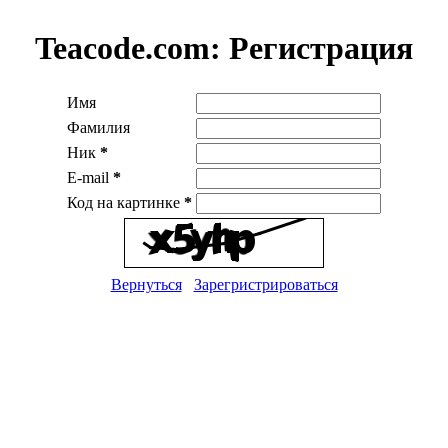
Teacode.com:
Регистрация
Имя
Фамилия
Ник
*
E-mail
*
Код на картинке
*
Вернуться
Зарегристрироваться