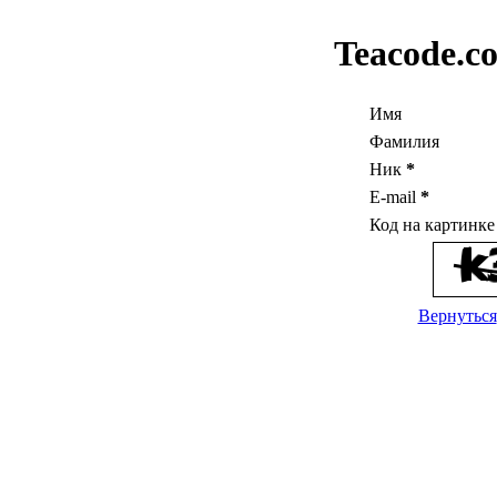
Teacode.c
Имя
Фамилия
Ник
*
E-mail
*
Код на картинк
Вернуться