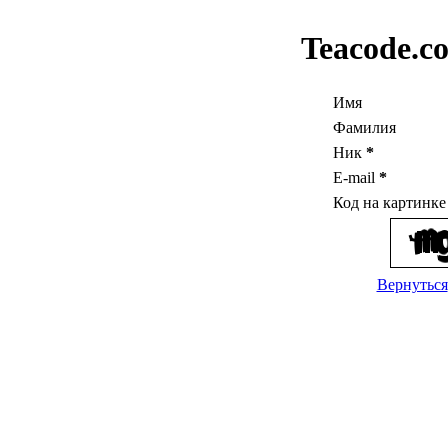
Teacode.c
Имя
Фамилия
Ник
*
E-mail
*
Код на картинк
Вернуться