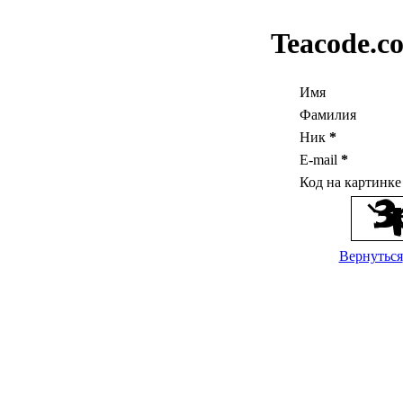
Teacode.c
Имя
Фамилия
Ник
*
E-mail
*
Код на картинк
Вернуться