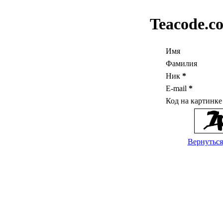
Teacode.c
Имя
Фамилия
Ник
*
E-mail
*
Код на картинк
Вернуться