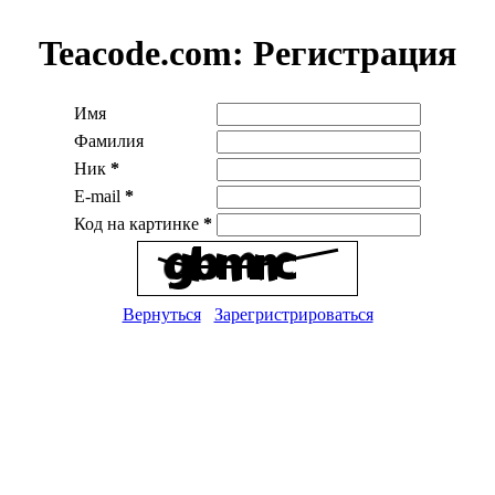
Teacode.com:
Регистрация
Имя
Фамилия
Ник
*
E-mail
*
Код на картинке
*
Вернуться
Зарегристрироваться