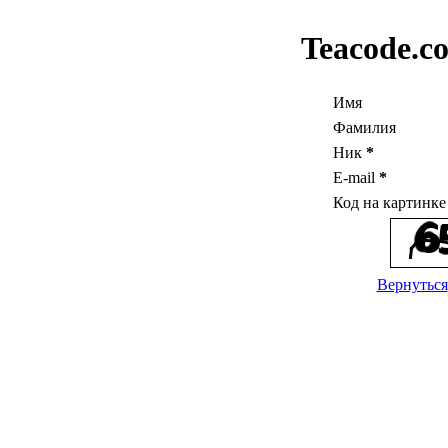
Teacode.c
Имя
Фамилия
Ник
*
E-mail
*
Код на картинк
Вернуться