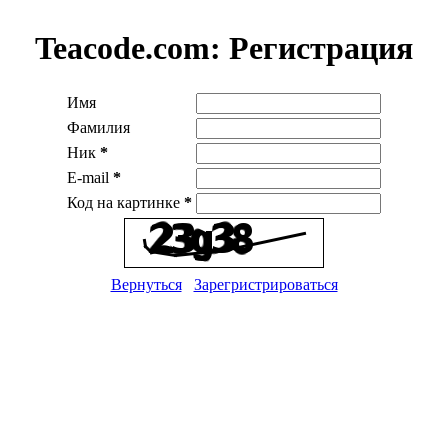
Teacode.com:
Регистрация
Имя
Фамилия
Ник
*
E-mail
*
Код на картинке
*
Вернуться
Зарегристрироваться