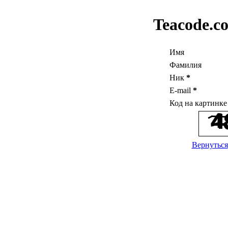
Teacode.c
Имя
Фамилия
Ник
*
E-mail
*
Код на картинк
Вернуться