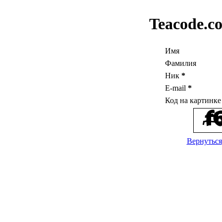
Teacode.c
Имя
Фамилия
Ник
*
E-mail
*
Код на картинк
Вернуться