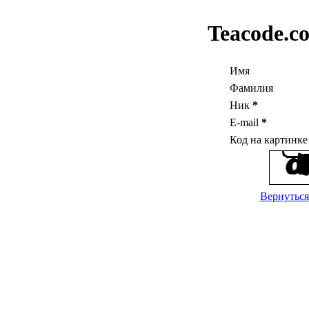
Teacode.c
Имя
Фамилия
Ник
*
E-mail
*
Код на картинк
Вернуться