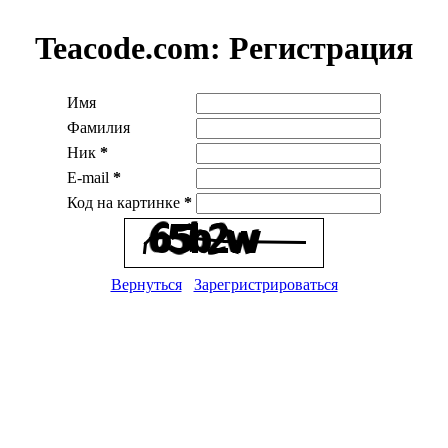
Teacode.com:
Регистрация
Имя
Фамилия
Ник
*
E-mail
*
Код на картинке
*
Вернуться
Зарегристрироваться