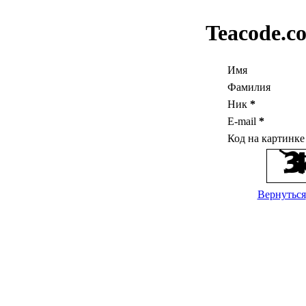
Teacode.c
Имя
Фамилия
Ник
*
E-mail
*
Код на картинк
Вернуться