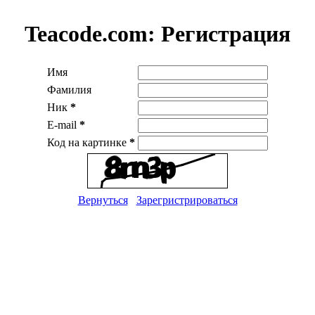
Teacode.com:
Регистрация
Имя
Фамилия
Ник
*
E-mail
*
Код на картинке
*
Вернуться
Зарегристрироваться