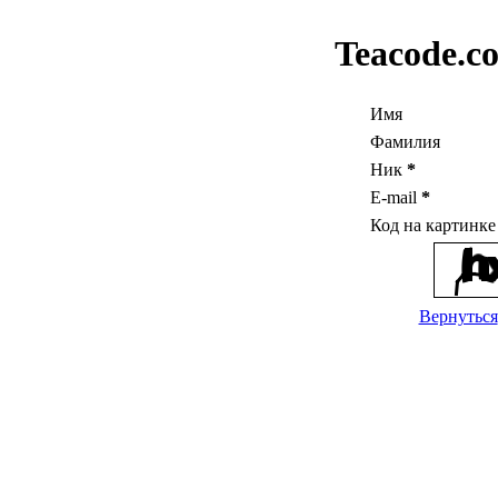
Teacode.c
Имя
Фамилия
Ник
*
E-mail
*
Код на картинк
Вернуться