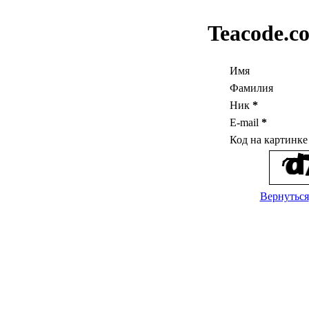
Teacode.c
Имя
Фамилия
Ник
*
E-mail
*
Код на картинк
Вернуться