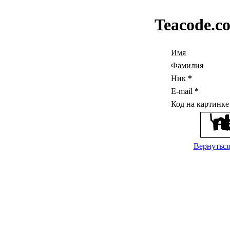
Teacode.c
Имя
Фамилия
Ник
*
E-mail
*
Код на картинк
Вернуться