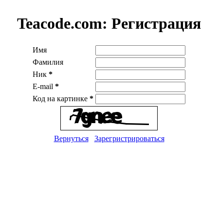
Teacode.com:
Регистрация
Имя
Фамилия
Ник
*
E-mail
*
Код на картинке
*
Вернуться
Зарегристрироваться