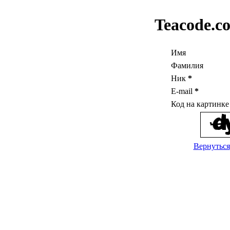
Teacode.c
Имя
Фамилия
Ник
*
E-mail
*
Код на картинк
Вернуться