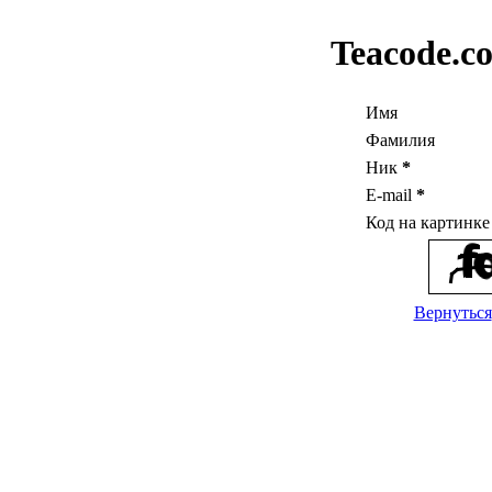
Teacode.c
Имя
Фамилия
Ник
*
E-mail
*
Код на картинк
Вернуться