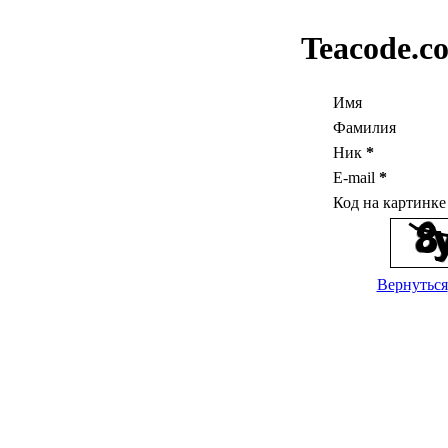
Teacode.c
Имя
Фамилия
Ник
*
E-mail
*
Код на картинк
Вернуться