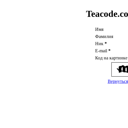
Teacode.c
Имя
Фамилия
Ник
*
E-mail
*
Код на картинк
Вернуться