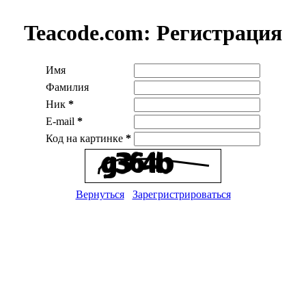
Teacode.com:
Регистрация
Имя
Фамилия
Ник
*
E-mail
*
Код на картинке
*
Вернуться
Зарегристрироваться