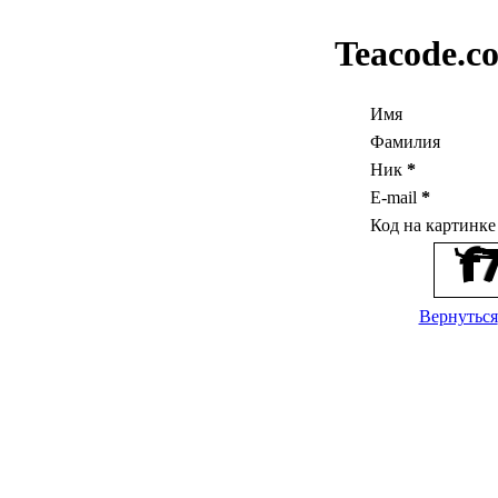
Teacode.c
Имя
Фамилия
Ник
*
E-mail
*
Код на картинк
Вернуться