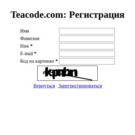
Teacode.com:
Регистрация
Имя
Фамилия
Ник
*
E-mail
*
Код на картинке
*
Вернуться
Зарегристрироваться