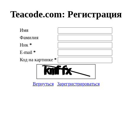
Teacode.com:
Регистрация
Имя
Фамилия
Ник
*
E-mail
*
Код на картинке
*
Вернуться
Зарегристрироваться