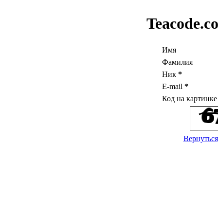
Teacode.c
Имя
Фамилия
Ник
*
E-mail
*
Код на картинк
Вернуться